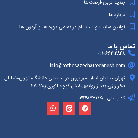
جدید ترین فرصت‌ها
درباره ما
قوانین سایت و ثبت نام در تمامی دوره ها و آزمون ها
تماس با ما
021-66414848
info@rotbesazechatredanesh.com
تهران،خیابان انقلاب،روبروی درب اصلی دانشگاه تهران،خیابان
فخر رازی،بعداز روانمهر،نبش کوچه انوری،پلاک۲۷
کد پستی : 1314873165