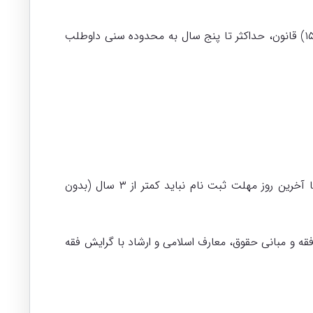
– برای مشمولین قانون حمایت از خانواده و جوانی جمعیت (مصوب ۱۴۰۰/۰۸/۱۹ مجلس شورای اسلامی) مطابق بند (الف) ماده (۱۵) قانون، حداکثر تا پنج سال به محدوده سنی داوطلب
سابقه خدمت داوطلبان در نیروهای مسلح (ارتش، سپاه پاسداران، نیروی انتظامی، وزارت دفاع و ستاد کل نیروهای مسلح) تا آخرین روز مهلت ثبت نام نباید کمتر از ۳ سال (بدون
فقه و مبانی حقوق، معارف اسلامی و ارشاد با گرایش فقه