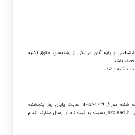
ناسی و پایه آنان در یکی از رشته‌های حقوق (کلیه
قت داشته باشد.
۱- داوطلبان در صورت داشتن شرایط عمومی و اختصاصی مندرج در بند (الف) و (ب) این اطلاعیه، می توانند از روز سه شنبه مورخ ۱۴۰۵/۰۲/۲۹ لغایت پایان روز پنجشنبه
۱۴۰۵/۰۳/۰۷ صرفاً با مراجعه به درگاه سامانه جامع جذب و گزینش معاونت منابع انسانی و امور فرهنگی قوه قضاییه به نشانی jazb.eadl.ir نسبت به ثبت نام و ارسال مدارک اقدام