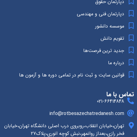
دپارتمان حقوق
دپارتمان فنی و مهندسی
موسسه دانشور
تقویم دانش
جدید ترین فرصت‌ها
درباره ما
قوانین سایت و ثبت نام در تمامی دوره ها و آزمون ها
تماس با ما
021-66414848
info@rotbesazechatredanesh.com
تهران،خیابان انقلاب،روبروی درب اصلی دانشگاه تهران،خیابان
فخر رازی،بعداز روانمهر،نبش کوچه انوری،پلاک۲۷