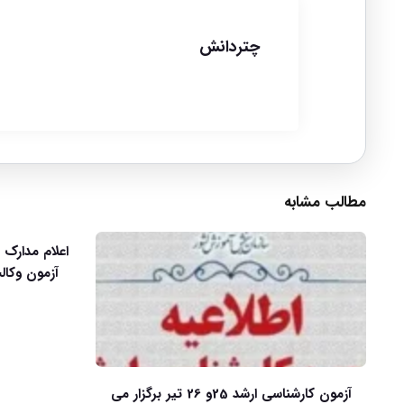
چتردانش
مطالب مشابه
اعلام مدارک 
آزمون کارشناسی ارشد 25و 26 تیر برگزار می