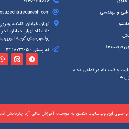
 حقوق
021-66414848
 فنی و مهندسی
esazechatredanesh.com
انشور
تهران،خیابان انقلاب،روبرو
دانشگاه تهران،خیابان فخر ر
انش
روانمهر،نبش کوچه انوری،پلاک
ین فرصت‌ها
کد پستی : 1314873165
ایت و ثبت نام در تمامی دوره
ون ها
م حقوق این وب‌سایت متعلق به موسسه آموزش عالی آزد چتردانش اس