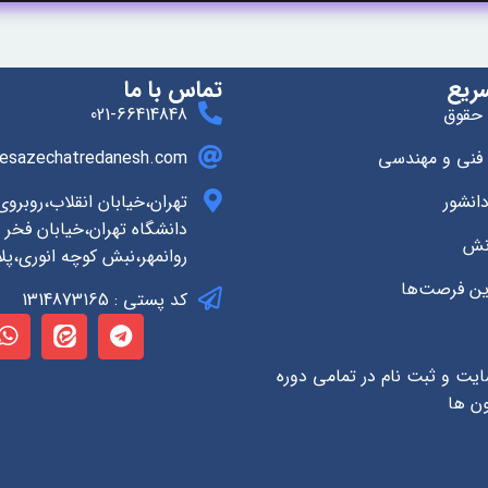
ریع
تماس با ما
 حقوق
021-66414848
 فنی و مهندسی
esazechatredanesh.com
انشور
تهران،خیابان انقلاب،روبرو
دانشگاه تهران،خیابان فخر ر
انش
روانمهر،نبش کوچه انوری،پلاک
ین فرصت‌ها
کد پستی : 1314873165
ایت و ثبت نام در تمامی دوره
ون ها