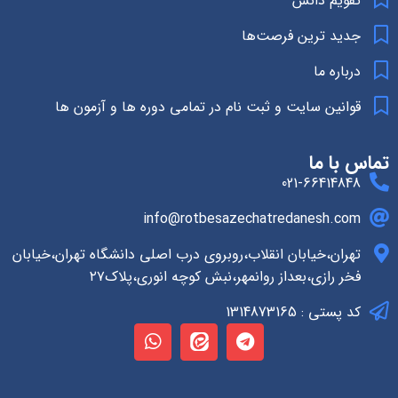
تقویم دانش
جدید ترین فرصت‌ها
درباره ما
قوانین سایت و ثبت نام در تمامی دوره ها و آزمون ها
تماس با ما
021-66414848
info@rotbesazechatredanesh.com
تهران،خیابان انقلاب،روبروی درب اصلی دانشگاه تهران،خیابان
فخر رازی،بعداز روانمهر،نبش کوچه انوری،پلاک۲۷
کد پستی : 1314873165