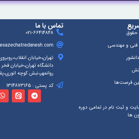
ریع
تماس با ما
 حقوق
021-66414848
 فنی و مهندسی
esazechatredanesh.com
انشور
تهران،خیابان انقلاب،روبرو
دانشگاه تهران،خیابان فخر ر
انش
روانمهر،نبش کوچه انوری،پلاک
ین فرصت‌ها
کد پستی : 1314873165
ایت و ثبت نام در تمامی دوره
ون ها