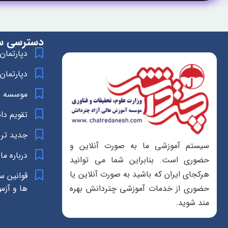
دسترسی س
دپارتمان
دپارتمان
موسسه د
تقویم د
جدید تر
سیستم آموزشی ما به صورت آنلاین و
درباره ما
حضوری است. بنابراین شما می توانید
هرکجای ایران که باشید به صورت آنلاین یا
قوانین س
ها و آزم
حضوری از خدمات آموزشی چتردانش بهره
مند شوید.