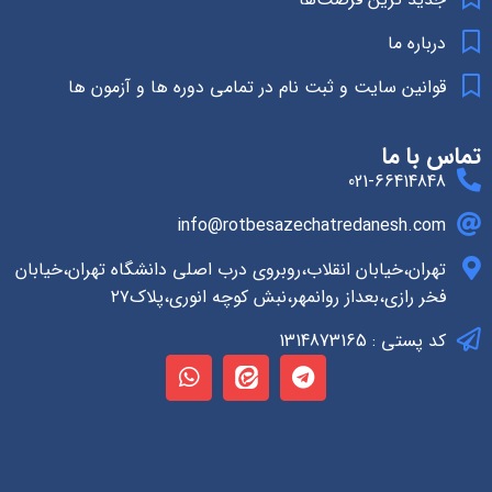
درباره ما
قوانین سایت و ثبت نام در تمامی دوره ها و آزمون ها
تماس با ما
021-66414848
info@rotbesazechatredanesh.com
تهران،خیابان انقلاب،روبروی درب اصلی دانشگاه تهران،خیابان
فخر رازی،بعداز روانمهر،نبش کوچه انوری،پلاک۲۷
کد پستی : 1314873165