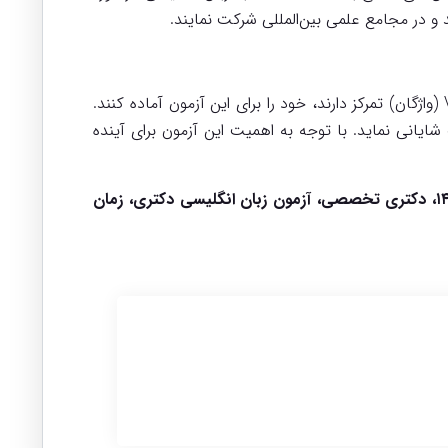
و در مجامع علمی بین‌المللی شرکت نمایند.
داوطلبان می‌توانند با مطالعه منابع معتبر زبان انگلیسی، به‌ویژه منابعی که بر مهارت‌های Reading (درک مطلب) و Vocabulary (واژگان) تمرکز دارند، خود را برای این آزمون آماده کنند.
ایانی نماید. با توجه به اهمیت این آزمون برای آینده
کلمات کلیدی: آزمون زبان دکتری، دانشگاه پیام نور، ثبت‌نام آزمون دکتری، آزمون PNUET، سامانه گلستان، آزمون دکتری ۱۴۰۴، دکتری تخصصی، آزمون زبان انگلیسی دکتری، زمان