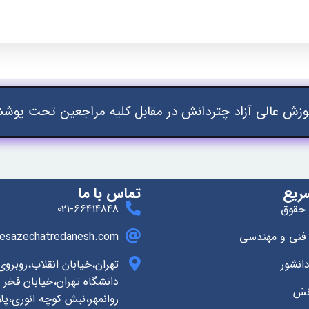
زش عالی آزاد چتردانش در مقابل کلیه مراجعین تحت پوشش
ریع
تماس با ما
 حقوق
021-66414848
 فنی و مهندسی
esazechatredanesh.com
انشور
تهران،خیابان انقلاب،روبرو
دانشگاه تهران،خیابان فخر ر
انش
روانمهر،نبش کوچه انوری،پلاک