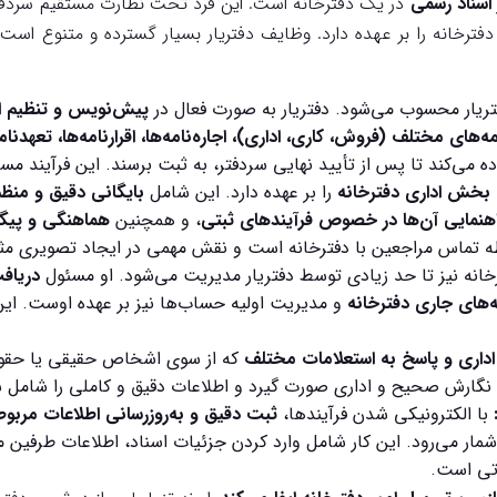
 اسناد رسمی
در یک دفترخانه است. این فرد تحت نظارت مستقیم سردفت
فترخانه را بر عهده دارد. وظایف دفتریار بسیار گسترده و متنوع است و
ریار محسوب می‌شود. دفتریار به صورت فعال در
پیش‌نویس و تنظیم ان
های مختلف (فروش، کاری، اداری)، اجاره‌نامه‌ها، اقرارنامه‌ها، تعهدنامه
ماده می‌کند تا پس از تأیید نهایی سردفتر، به ثبت برسند. این فرآیند
بخش اداری دفترخانه
را بر عهده دارد. این شامل
بایگانی دقیق و منظم
هنمایی آن‌ها در خصوص فرآیندهای ثبتی
، و همچنین
هماهنگی و پیگیر
قطه تماس مراجعین با دفترخانه است و نقش مهمی در ایجاد تصویری مثب
نه نیز تا حد زیادی توسط دفتریار مدیریت می‌شود. او مسئول
دریاف
‌های جاری دفترخانه
و مدیریت اولیه حساب‌ها نیز بر عهده اوست. این
 اداری و پاسخ به استعلامات مختلف
که از سوی اشخاص حقیقی یا حقوقی،
ل نگارش صحیح و اداری صورت گیرد و اطلاعات دقیق و کاملی را شامل 
با الکترونیکی شدن فرآیندها،
ثبت دقیق و به‌روزرسانی اطلاعات مربوط
مار می‌رود. این کار شامل وارد کردن جزئیات اسناد، اطلاعات طرفین مع
اتی است.