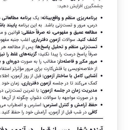
چشمگیری افزایش دهید:
برنامه‌ریزی منظم و واقع‌بینانه:
یک
برنامه مطالعاتی 
درس، مرور و تست‌زنی باشد. به این برنامه
پایبند باش
مطالعه عمیق و مفهومی، نه صرفاً حفظی:
قوانین و م
کشف کنید.
سوالات
آزمون دفتریاری
اغلب جنبه مفهو
تست‌زنی منظم و تحلیل پاسخ‌ها:
پس از مطالعه هر 
صرفاً پاسخ درست را پیدا نکنید؛
گزینه‌های غلط را نیز
مرور مکرر و فاصله‌دار:
مطالب را به صورت
دوره‌ای و
از خلاصه‌نویسی یا فلش‌کارت برای مرور مؤثرتر استفاد
آشنایی کامل با ساختار آزمون:
قبل از روز آزمون، اطلا
کمک می‌کند تا در جلسه
آزمون دفتریاری
، زمان خود 
مدیریت زمان در جلسه آزمون:
با تمرین تست‌زنی در
و در صورت مواجهه با سوالات دشوار، چگونه از آن‌ها 
حفظ آرامش و کنترل استرس:
استرس و اضطراب می‌تو
کافی
در شب قبل از آزمون، آرامش خود را حفظ کنید.
آینده شغلی پس از قبولی در
آزمون دفت