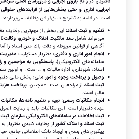
دفتریار
، در واقع
بازوی اجرایی و یاری‌رسان اصلی سردفتر
اجرایی، اداری و حتی بخش‌هایی از فرآیندهای حقوقی
د
است. در ادامه به تشریح دقیق‌تر این وظایف می‌پردازیم:
تنظیم و ثبت اسناد:
این بخش از مهم‌ترین وظایف دفت
می‌تواند شامل
سند مالکیت املاک و خودرو، وکالت‌نامه‌
آگاهی از قوانین مربوطه و دقت بالا، متن اسناد را آ
انجام امور اداری و دفتری:
دفتریار مسئولیت
مدیریت 
سامانه‌های الکترونیکی)،
پاسخگویی به مراجعین و را
اسناد، شهرداری، اداره مالیات و … است. او اولین ن
وصول و پرداخت وجوه و امور مالی:
بخش مالی دفترخا
ثبت اسناد
از مراجعین است. همچنین،
پرداخت هزینه
مالی است.
انجام مکاتبات رسمی:
تهیه و تنظیم
نامه‌ها، مکاتبات
عهده دفتریار است. این مکاتبات باید با رعایت اصو
ثبت اطلاعات در سامانه‌های الکترونیکی سازمان ثبت:
ثبت اسناد و املاک کشور
از وظایف کلیدی دفتریار به ش
پیگیری‌های بعدی و ایجاد بانک اطلاعاتی جامع، حی