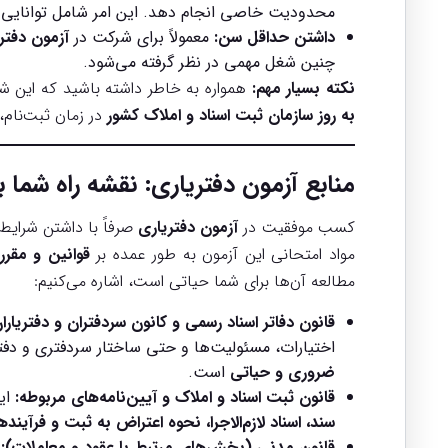
محدودیت خاصی انجام دهد. این امر شامل توانایی ان
داشتن حداقل سن:
معمولاً برای شرکت در
آزمون دفتر
چنین شغل مهمی در نظر گرفته می‌شود.
نکته بسیار مهم:
همواره به خاطر داشته باشید که این ش
به روز سازمان ثبت اسناد و املاک کشور
در زمان ثبت‌نام،
منابع
آزمون دفتریاری
: نقشه راه شما 
کسب موفقیت در
آزمون دفتریاری
صرفاً با داشتن شرایط
مواد امتحانی این آزمون به طور عمده بر
قوانین و مقرر
مطالعه آن‌ها برای شما حیاتی است، اشاره می‌کنیم:
قانون دفاتر اسناد رسمی و کانون سردفتران و دفتریارا
اختیارات، مسئولیت‌ها و حتی ساختار سردفتری و دفتری
ضروری و حیاتی
است.
قانون ثبت اسناد و املاک و آیین‌نامه‌های مربوطه:
این
سند، اسناد لازم‌الاجرا، نحوه اعتراض به ثبت و فرآین
قانون مدنی (بخش‌های مرتبط با عقود و معاملات):
ا