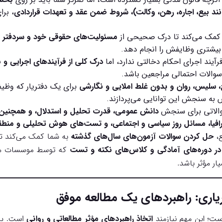
نند بیع، اجاره، رهن، وکالت)، شروط ضمن عقد و تعهدات قراردادی
، برا
ر کمک می‌کند تا درک صحیحی از
مسئولیت‌های حقوقی خود و سردفتر
د
 بیشتری وظایفش را انجام دهد.
فرآیند اجرای احکام دخالتی ندارد، اما
درک کلی از فرآیندهای اجرایی و ن
والات احتمالی مراجعین باشد.
سلیس، روان و بدون غلط املایی و نگارشی
برای یک دفتریار که وظی
به سنجش این توانایی می‌پردازند.
والاتی برای سنجش
دانش عمومی، قدرت تحلیل و استدلال، و همچنی
غرافیا، مسائل روز سیاسی و اجتماعی، و تست‌های هوش تحلیلی و منط
ع،
حل کردن سوالات آزمون‌های سال‌های گذشته
به شما کمک می‌کند ت
ر دوره‌های آمادگی و کلاس‌های نکته و تست
که توسط موسسات معتبر
ار مؤثر باشد.
یاری
: راهبردهای یک مطالعه موفق
 است؛ این مهم نیازمند
اتخاذ راهبردهای مؤثر مطالعاتی و روانی
است. با 