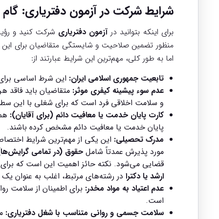
شرایط شرکت در
آزمون دفتریاری
: گام 
برای اینکه بتوانید در
آزمون دفتریاری
شرکت کنید و رؤیای
منظور تضمین صلاحیت و شایستگی متقاضیان برای این
اما به طور کلی، مهم‌ترین این شرایط عبارتند از:
تابعیت جمهوری اسلامی ایران:
این شرط اساسی برای ه
عدم سوء پیشینه کیفری موثر:
متقاضیان باید فاقد هر
و سلامت اخلاقی فرد است که برای شغلی با این سطح
کارت پایان خدمت یا معافیت دائم (برای آقایان):
هما
پایان خدمت یا معافیت دائم مشخص کرده باشند.
مدرک تحصیلی:
این یکی از مهم‌ترین شرایط اختصا
مورد پذیرش عمدتاً شامل
حقوق (در تمامی گرایش‌ها)
قضایی می‌شود. نکته حائز اهمیت این است که برا
ارشد یا دکترا
در رشته‌های مرتبط، اغلب به عنوان یک
عدم اعتیاد به مواد مخدر:
برای اطمینان از سلامت روان
است.
سلامت جسمی و روانی متناسب با شغل دفتریاری:
مت