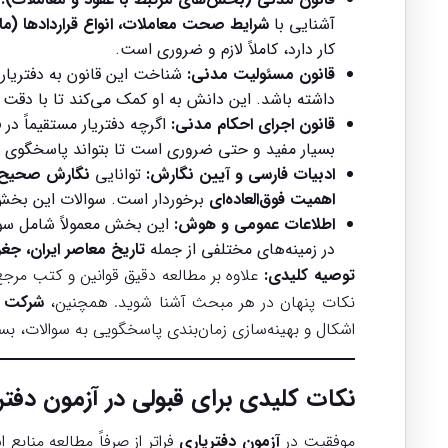
آشنایی با
شرایط صحت معاملات، انواع قراردادها (ما
کار دارد، کاملاً لازم و ضروری است.
قانون مسئولیت مدنی:
شناخت این قانون به دفتریا
داشته باشد. این دانش به او کمک می‌کند تا با دقت
قانون اجرای احکام مدنی:
اگرچه دفتریار مستقیماً در 
بسیار مفید و حتی ضروری است تا بتواند پاسخگوی س
ادبیات فارسی و آیین نگارش:
توانایی
نگارش صحیح، 
اهمیت فوق‌العاده‌ای
برخوردار است. سوالات این بخش 
اطلاعات عمومی و هوش:
این بخش معمولاً شامل س
در زمینه‌های مختلفی از جمله
تاریخ معاصر ایران، ج
توصیه کلیدی:
علاوه بر مطالعه دقیق قوانین و کتب مرج
نکات پنهان در هر مبحث آشنا شوید. همچنین،
شرکت د
اشکال و بهینه‌سازی زمان‌بندی پاسخگویی به سوالات، بسی
نکات کلیدی برای قبولی در
آزمون دفتر
موفقیت در
آزمون دفتریاری
فراتر از صرفاً مطالعه منابع