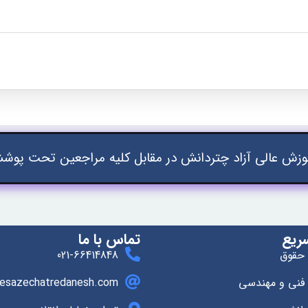
زش عالی آزاد چتردانش در مقابل کلیه مراجعین تحت پوشش
ریع
تماس با ما
 حقوق
021-66414848
 فنی و مهندسی
esazechatredanesh.com