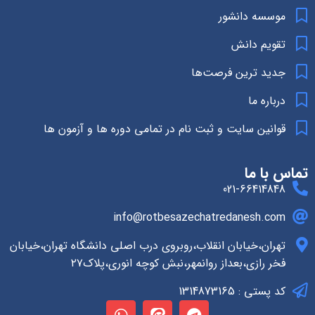
موسسه دانشور
تقویم دانش
جدید ترین فرصت‌ها
درباره ما
قوانین سایت و ثبت نام در تمامی دوره ها و آزمون ها
تماس با ما
021-66414848
info@rotbesazechatredanesh.com
تهران،خیابان انقلاب،روبروی درب اصلی دانشگاه تهران،خیابان
فخر رازی،بعداز روانمهر،نبش کوچه انوری،پلاک۲۷
کد پستی : 1314873165