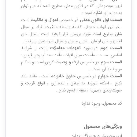
ترین موضوعاتی که در قانون مدنی مطرح شده اند می توان
به موارد زیر اشاره نمود :
قسمت اول قانون مدنی
در خصوص
اموال و مالکیت
است
. در این ابواب حقوقی که به واسطه مالکیت افراد بر اموال
شان مطرح است مورد بررسی قرار گرفته است . مثل حق
انتفاع و حق ارتفاق . اموال منقول و اموال غیر منقول و وقف .
قسمت دوم
در مورد
تعهدات معاملات
است و شرایط
اساسی صحت معاملات میان افراد ، مانند عقد اجاره و قرض .
قسمت سوم
در خصوص
ارث و وصیت
کردن است و احکام
مربوط به آن است .
قسمت چهارم
در خصوص
حقوق خانواده
است ، مانند عقد
نکاح ، احکام مربوط به طلاق ، عده زن ، انواع قرابت و
خویشاوندی ، مهریه ، نفقه ، فسخ نکاح .
کد محصول:
وجود ندارد
ویژگی‌های محصول
این محصول هیچ ویژگی ندارد