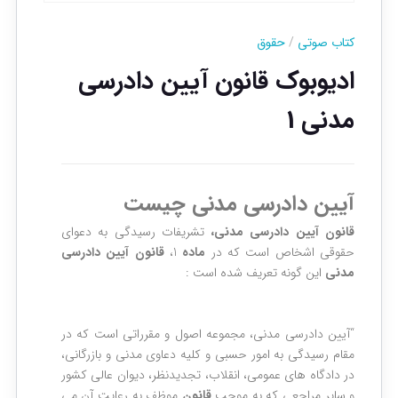
کتاب صوتی
/
حقوق
ادیوبوک قانون آیین دادرسی
مدنی 1
آیین دادرسی مدنی چیست
قانون آیین دادرسی مدنی،
تشریفات رسیدگی به دعوای
حقوقی اشخاص است که در
ماده
1،
قانون آیین دادرسی
مدنی
این گونه تعریف شده است :
“آيين دادرسي مدني، مجموعه اصول و مقرراتي است كه در
مقام رسيدگي به امور حسبي و كليه دعاوي مدني و بازرگاني،
در دادگاه های عمومي، انقلاب، تجديدنظر، ديوان عالي كشور
و ساير مراجعي كه به موجب
قانون
موظف به رعايت آن مي