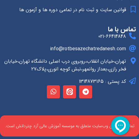
قوانین سایت و ثبت نام در تمامی دوره ها و آزمون ها
تماس با ما
021-66414848
info@rotbesazechatredanesh.com
تهران،خیابان انقلاب،روبروی درب اصلی دانشگاه تهران،خیابان
فخر رازی،بعداز روانمهر،نبش کوچه انوری،پلاک۲۷
کد پستی : 1314873165
تمام حقوق این وب‌سایت متعلق به موسسه آموزش عالی آزد چتردانش است.