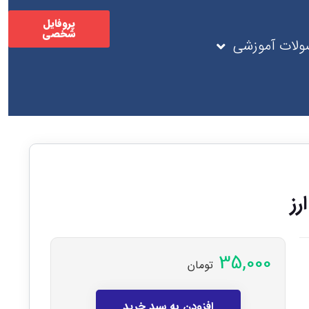
پروفایل
شخصی
لات آموزشی
رز
35,000
تومان
افزودن به سبد خرید