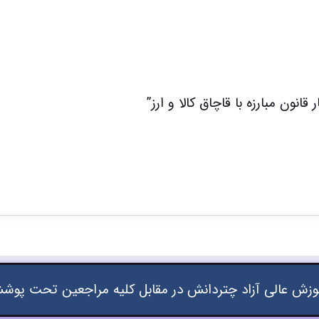
نون مبارزه با قاچاق کالا و ارز”
زش عالی آزاد چتردانش در مقابل کلیه مراجعین تحت پوشش