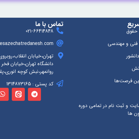
ریع
تماس با ما
 حقوق
021-66414848
 فنی و مهندسی
esazechatredanesh.com
انشور
تهران،خیابان انقلاب،روبرو
دانشگاه تهران،خیابان فخر ر
انش
روانمهر،نبش کوچه انوری،پلاک
ین فرصت‌ها
کد پستی : 1314873165
ایت و ثبت نام در تمامی دوره
ون ها