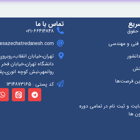
ریع
تماس با ما
 حقوق
021-66414848
 فنی و مهندسی
esazechatredanesh.com
انشور
تهران،خیابان انقلاب،روبرو
دانشگاه تهران،خیابان فخر ر
انش
روانمهر،نبش کوچه انوری،پلاک
ین فرصت‌ها
کد پستی : 1314873165
ایت و ثبت نام در تمامی دوره
ون ها