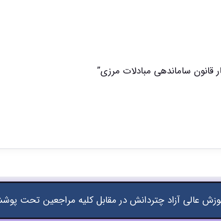
ر قانون ساماندهی مبادلات مرزی”
زش عالی آزاد چتردانش در مقابل کلیه مراجعین تحت پوشش