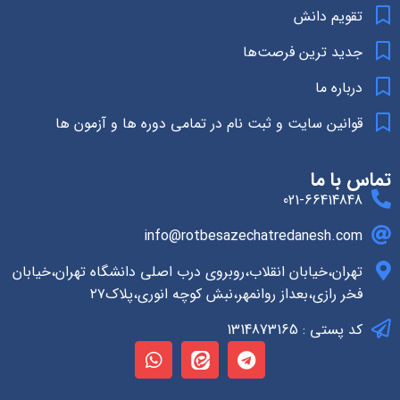
تقویم دانش
جدید ترین فرصت‌ها
درباره ما
قوانین سایت و ثبت نام در تمامی دوره ها و آزمون ها
تماس با ما
021-66414848
info@rotbesazechatredanesh.com
تهران،خیابان انقلاب،روبروی درب اصلی دانشگاه تهران،خیابان
فخر رازی،بعداز روانمهر،نبش کوچه انوری،پلاک۲۷
کد پستی : 1314873165