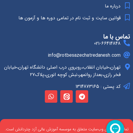
درباره ما
قوانین سایت و ثبت نام در تمامی دوره ها و آزمون ها
تماس با ما
021-66414848
info@rotbesazechatredanesh.com
تهران،خیابان انقلاب،روبروی درب اصلی دانشگاه تهران،خیابان
فخر رازی،بعداز روانمهر،نبش کوچه انوری،پلاک۲۷
کد پستی : 1314873165
تمام حقوق این وب‌سایت متعلق به موسسه آموزش عالی آزد چتردانش است.