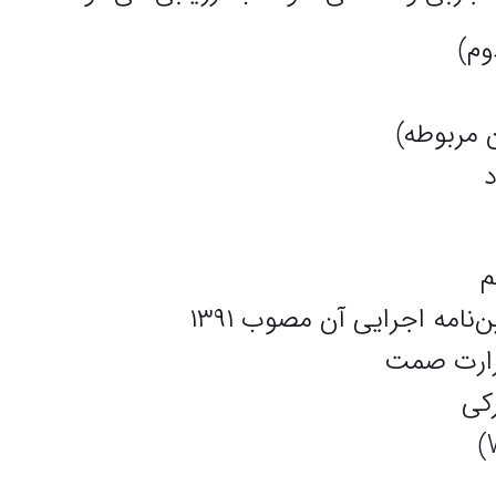
 مربوطه)
د
زارت صمت
رکی