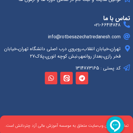
تماس با ما
021-66414848
info@rotbesazechatredanesh.com
تهران،خیابان انقلاب،روبروی درب اصلی دانشگاه تهران،خیابان
فخر رازی،بعداز روانمهر،نبش کوچه انوری،پلاک۲۷
کد پستی : 1314873165
تمام حقوق این وب‌سایت متعلق به موسسه آموزش عالی آزد چتردانش است.