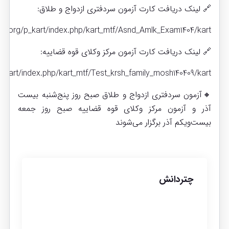
🔗 لینک دریافت کارت آزمون سردفتری ازدواج و طلاق:
esh.org/p_kart/index.php/kart_mtf/Asnd_Amlk_Exam1404/kart
🔗 لینک دریافت کارت آزمون مرکز وکلای قوه قضاییه:
p_kart/index.php/kart_mtf/Test_krsh_family_mosh140409/kart
🔸آزمون سردفتری ازدواج و طلاق صبح روز پنج‌شنبه بیست
آذر و آزمون مرکز وکلای قوه قضاییه صبح روز جمعه
بیست‌ویکم آذر برگزار می‌شوند
چتردانش