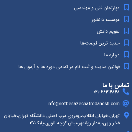
دپارتمان فنی و مهندسی
موسسه دانشور
تقویم دانش
جدید ترین فرصت‌ها
درباره ما
قوانین سایت و ثبت نام در تمامی دوره ها و آزمون ها
تماس با ما
021-66414848
info@rotbesazechatredanesh.com
تهران،خیابان انقلاب،روبروی درب اصلی دانشگاه تهران،خیابان
فخر رازی،بعداز روانمهر،نبش کوچه انوری،پلاک۲۷