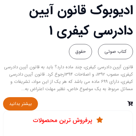
ادیوبوک قانون آیین
ا
دادرسی کیفری 1
د
کتاب صوتی
حقوق
ی
قانون آیین دادرسی کیفری، چند ماده دارد؟ باید به قانون آیین دادرسی
قا
کیفری، مصوب 1392، و اصلاحات 1394رجوع کرد. قانون آیین دادرسی
کیفری، دارای 699 ماده می باشد که هر یک از این مواد، تشریفات و
مسائل مربوط به یک موضوع خاص، نظیر مهلت اعتراض به...
مس
بیشتر بدانید
پرفروش ترین محصولات