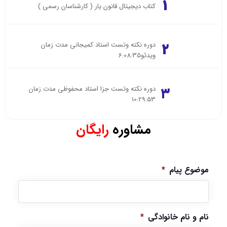
۱
کتاب دیجیتال قانون یار ( کارشناسان رسمی )
۲
دوره نکته وتست استاد کمیجانی مدت زمان
ویدئو6:08:35
۳
دوره نکته وتست جزا استاد محفوظی مدت زمان
10:29:53
مشاوره
رایگان
موضوع پیام
*
نام و نام خانوادگی
*