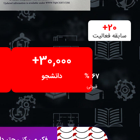
+
20
سابقه فعالیت
+
30,000
دانشجو
67 %
قبولی
فکر می کنی چتر دان