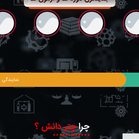
ه 3
دوره 4
دوره 5
دوره 6
نمایندگی ه
چرا
چتر دانش ؟