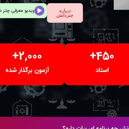
ویدیو معرفی چتر 
درباره
چتردانش
+
2,000
+
450
استاد
آزمون برگذار شده
ش چه برنامه ای برات داره؟