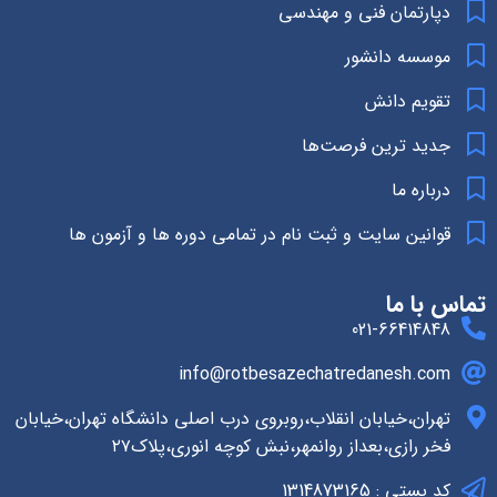
دپارتمان فنی و مهندسی
موسسه دانشور
تقویم دانش
جدید ترین فرصت‌ها
درباره ما
قوانین سایت و ثبت نام در تمامی دوره ها و آزمون ها
تماس با ما
021-66414848
info@rotbesazechatredanesh.com
تهران،خیابان انقلاب،روبروی درب اصلی دانشگاه تهران،خیابان
فخر رازی،بعداز روانمهر،نبش کوچه انوری،پلاک۲۷
کد پستی : 1314873165