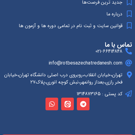
جدید ترین فرصت‌ها
درباره ما
قوانین سایت و ثبت نام در تمامی دوره ها و آزمون ها
تماس با ما
021-66414848
info@rotbesazechatredanesh.com
تهران،خیابان انقلاب،روبروی درب اصلی دانشگاه تهران،خیابان
فخر رازی،بعداز روانمهر،نبش کوچه انوری،پلاک۲۷
کد پستی : 1314873165