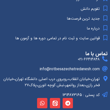
تقویم دانش
جدید ترین فرصت‌ها
درباره ما
قوانین سایت و ثبت نام در تمامی دوره ها و آزمون ها
تماس با ما
021-66414848
info@rotbesazechatredanesh.com
تهران،خیابان انقلاب،روبروی درب اصلی دانشگاه تهران،خیابان
فخر رازی،بعداز روانمهر،نبش کوچه انوری،پلاک۲۷
کد پستی : 1314873165