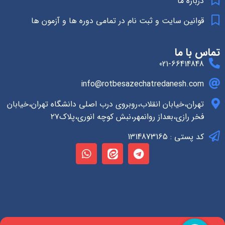
درباره ما
قوانین سایت و ثبت نام در تمامی دوره ها و آزمون ها
تماس با ما
021-66414848
info@rotbesazechatredanesh.com
تهران،خیابان انقلاب،روبروی درب اصلی دانشگاه تهران،خیابان
فخر رازی،بعداز روانمهر،نبش کوچه انوری،پلاک۲۷
کد پستی : 1314873165