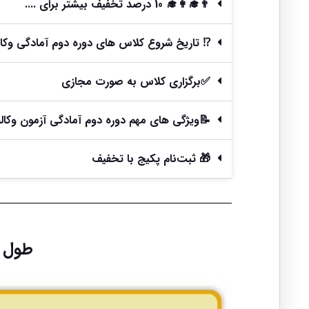
👨‍🎓👩‍🎓 10 درصد تخفیف بیشتر برای ....
⁉️ تاریخ شروع کلاس های دوره دوم آمادگی وکالت 4
✅برگزاری کلاس به صورت مجازی
📝ویژگی های مهم دوره دوم آمادگی آزمون وکالت 1404 چتر د
🎁 ثبت‌نام پکیج با تخفیف
طول دور