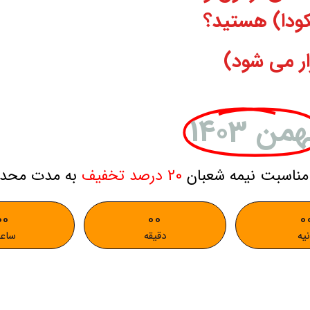
ار می شود)
من 1403
مناسبت نیمه شعبان
20 درصد تخفیف
به مدت محدو
00
00
0
نیه
دقیقه
ساعت