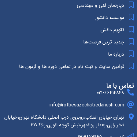
دپارتمان فنی و مهندسی
موسسه دانشور
تقویم دانش
جدید ترین فرصت‌ها
درباره ما
قوانین سایت و ثبت نام در تمامی دوره ها و آزمون ها
تماس با ما
021-66414848
info@rotbesazechatredanesh.com
تهران،خیابان انقلاب،روبروی درب اصلی دانشگاه تهران،خیابان
فخر رازی،بعداز روانمهر،نبش کوچه انوری،پلاک۲۷