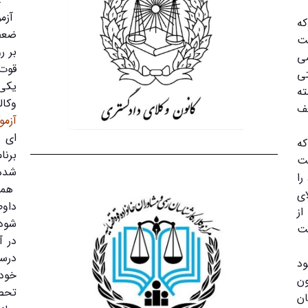
آزمو
که
ضعف 
ت
بر ر
می
قوت 
تی
یکی 
ته
وکا
عف
آزمو
ای م
ه
برنا
ت
شده 
را
همه 
ی
داوط
ز
شود 
کت
در 
درس
ود
خود 
ن
تحصی
ان